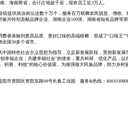
南、海南两省，合计占地超千亩，现有员工近3万人。
产业链提供就业岗位达数十万个，服务百万槟榔农民脱贫、增收
振兴特别贡献品牌企业、湖南企业100强、湖南省知名品牌等
费者体验到更高品质、更好口味的高端槟榔，形成了“口味王”“
全国30多个省市。
代中国特色社会主义思想为指导，立足新发展阶段，贯彻新发展
，共创幸福企业，共建幸福社会”的使命，重兵科研、优化产品，
正、积善、利他”的核心价值观，为做强做大民族品牌，助力乡村
益阳市资阳区资阳东路68号长春工业园
服务&热线：40010308