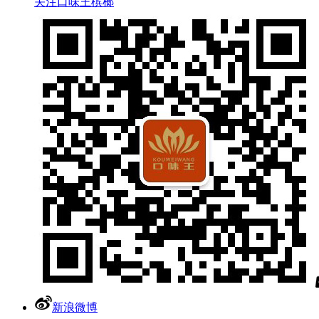
关注口味王槟榔
新浪微博